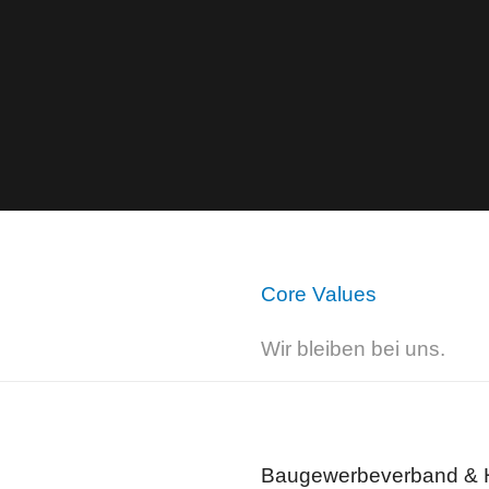
Core Values
Wir bleiben bei uns.
Baugewerbeverband &