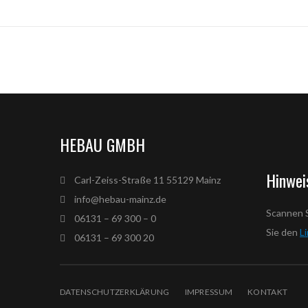
HEBAU GMBH
Hinwei
Carl-Zeiss-Straße 11 55129 Mainz
info@hebau-mainz.de
Scannen 
06131 – 69 300 – 0
Sie den
L
06131 – 69 300 20
DATENSCHUTZERKLÄRUNG
IMPRESSUM
KONTAKT