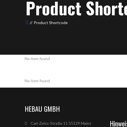
Product Short
Product Shortcode
No item found
No item found
HEBAU GMBH
Hinwei
Carl-Zeiss-Straße 11 55129 Mainz