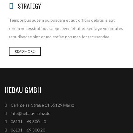
STRATEGY
Temporibus autem quibusdam et aut officiis debitis is aut
rerum necessitatibus saepe eveniet ut et seo lage voluptates
repudiandae sint et molestiae non mes for recusandae.
READ MORE
HEBAU GMBH
Carl-Zeiss-Straße 11 55129 Mainz
info@hebau-mainz.de
06131 – 69 300 – 0
06131 – 69 300 20